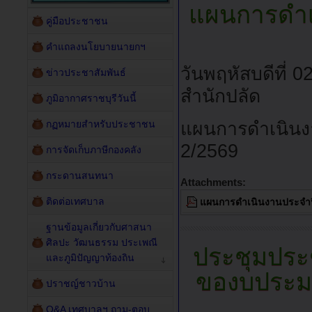
แผนการดำเ
คู่มือประชาชน
คำแถลงนโยบายนายกฯ
วันพฤหัสบดีที่
ข่าวประชาสัมพันธ์
สำนักปลัด
ภูมิอากาศราชบุรีวันนี้
กฏหมายสำหรับประชาชน
แผนการดำเนินงา
2/2569
การจัดเก็บภาษีกองคลัง
กระดานสนทนา
Attachments:
ติดต่อเทศบาล
แผนการดำเนินงานประจำปีง
ฐานข้อมูลเกี่ยวกับศาสนา
ศิลปะ วัฒนธรรม ประเพณี
ประชุมประ
และภูมิปัญญาท้องถิน
ของบประมา
ปราชญ์ชาวบ้าน
Q&A เทศบาลฯ ถาม-ตอบ